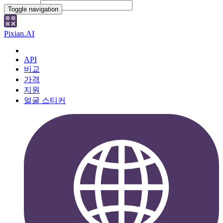
File Picker
Paste Target
Toggle navigation
Pixian.AI
API
비교
가격
지원
얼굴 스티커